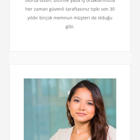
olursa olsun, bizimle yada iş ortaklarımızla
her zaman güvenli taraftasınız tıpkı son 30
yıldır birçok memnun müşteri de olduğu
gibi.