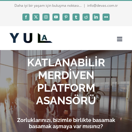
Skip
Daha iyi bir yaşam için buluşma noktası...
|
info@devas.com.tr
to
Facebook
X
Instagram
YouTube
Pinterest
Tumblr
Reddit
LinkedIn
Flickr
content
KATLANABİLİR
MERDİVEN
PLATFORM
ASANSÖRÜ
Zorluklarınızı, bizimle birlikte basamak
basamak aşmaya var mısınız?