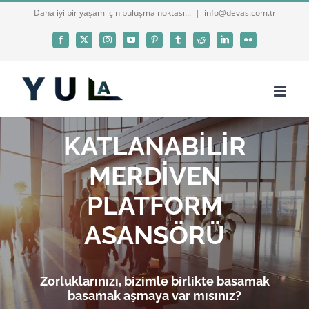
Skip
Daha iyi bir yaşam için buluşma noktası...
|
info@devas.com.tr
to
Facebook
X
Instagram
YouTube
Pinterest
Tumblr
Reddit
LinkedIn
Flickr
content
KATLANABİLİR
MERDİVEN
PLATFORM
ASANSÖRÜ
Zorluklarınızı, bizimle birlikte basamak
basamak aşmaya var mısınız?