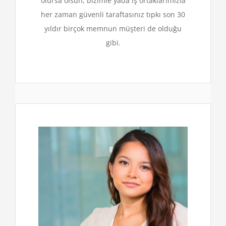
olursa olsun, bizimle yada iş ortaklarımızla
her zaman güvenli taraftasınız tıpkı son 30
yıldır birçok memnun müşteri de olduğu
gibi.