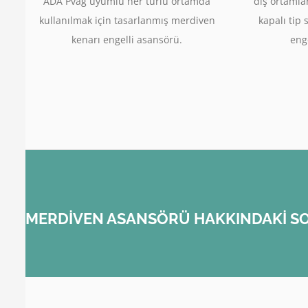
ADA Pvag uyumlu her türlü ortamda
dış ortamla
kullanılmak için tasarlanmış merdiven
kapalı tip 
kenarı engelli asansörü.
enge
MERDİVEN ASANSÖRÜ HAKKINDAKİ SO