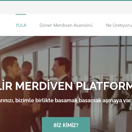
YULA
Döner Merdiven Asansörü
Ne Üretiyoru
LİR MERDİVEN PLATFOR
rınızı, bizimle birlikte basamak basamak aşmaya var
BIZ KIMIZ?