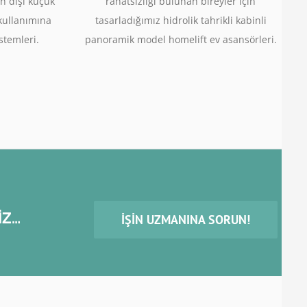
n dışı küçük
rahatsızlığı bulunan bireyler için
 kullanımına
tasarladığımız hidrolik tahrikli kabinli
stemleri.
panoramik model homelift ev asansörleri.
İZ…
İŞIN UZMANINA SORUN!