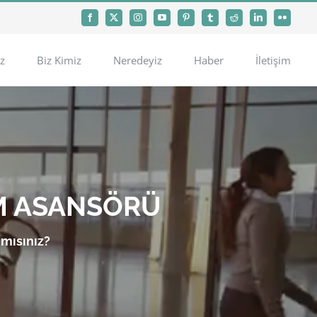
Facebook
X
Instagram
YouTube
Pinterest
Tumblr
Reddit
LinkedIn
Flickr
z
Biz Kimiz
Neredeyiz
Haber
İletişim
M ASANSÖRÜ
 mısınız?