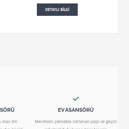
DETAYLI BİLGİ
NSÖRÜ
EV ASANSÖRÜ
miş max 3m
Merdiven çıkmakta zorlanan yaşlı ve geçici