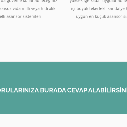
rda güvenle kullanabileceğiniz
yüksekliğe kadar uygulanabile
sonsuz vida milli veya hidrolik
içi büyük tekerlekli sandalye
lli asansör sistemleri.
uygun en küçük asansör si
RULARINIZA BURADA CEVAP ALABİLİRSİN