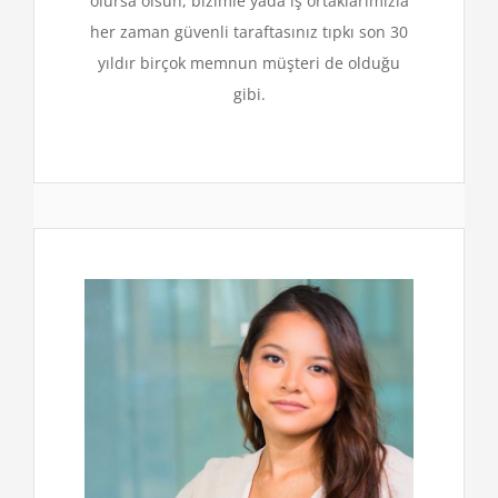
olursa olsun, bizimle yada iş ortaklarımızla
her zaman güvenli taraftasınız tıpkı son 30
yıldır birçok memnun müşteri de olduğu
gibi.