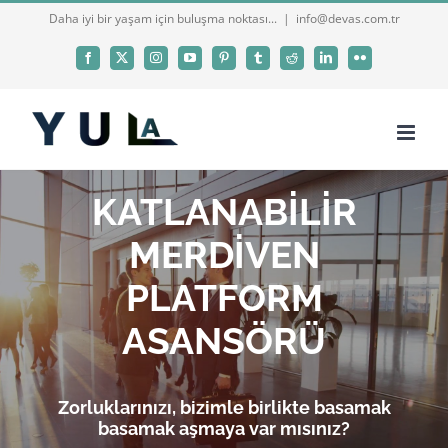
Skip
Daha iyi bir yaşam için buluşma noktası...
|
info@devas.com.tr
to
Facebook
X
Instagram
YouTube
Pinterest
Tumblr
Reddit
LinkedIn
Flickr
content
KATLANABİLİR
MERDİVEN
PLATFORM
ASANSÖRÜ
Zorluklarınızı, bizimle birlikte basamak
basamak aşmaya var mısınız?