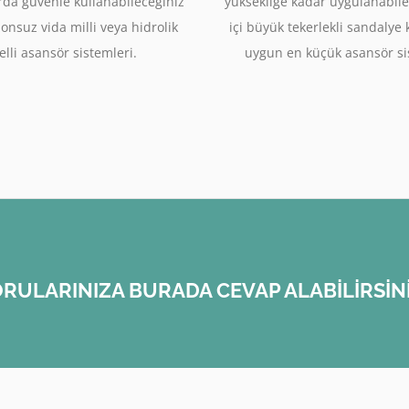
rda güvenle kullanabileceğiniz
yüksekliğe kadar uygulanabile
sonsuz vida milli veya hidrolik
içi büyük tekerlekli sandalye
lli asansör sistemleri.
uygun en küçük asansör si
RULARINIZA BURADA CEVAP ALABİLİRSİN