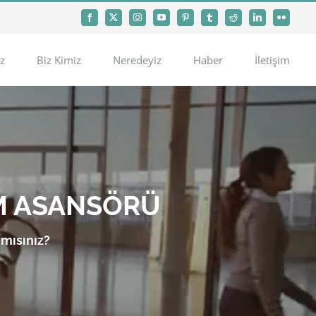
Facebook
X
Instagram
YouTube
Pinterest
Tumblr
Reddit
LinkedIn
Flickr
z
Biz Kimiz
Neredeyiz
Haber
İletişim
M ASANSÖRÜ
 mısınız?