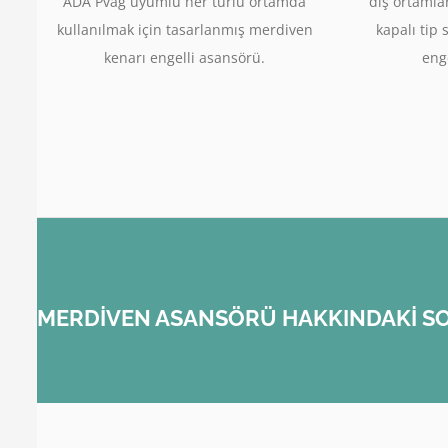
ADA Pvag uyumlu her türlü ortamda
dış ortamla
kullanılmak için tasarlanmış merdiven
kapalı tip 
kenarı engelli asansörü.
enge
MERDİVEN ASANSÖRÜ HAKKINDAKİ SO