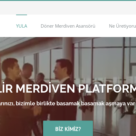
YULA
Döner Merdiven Asansörü
Ne Üretiyoru
LİR MERDİVEN PLATFOR
rınızı, bizimle birlikte basamak basamak aşmaya var
BIZ KIMIZ?