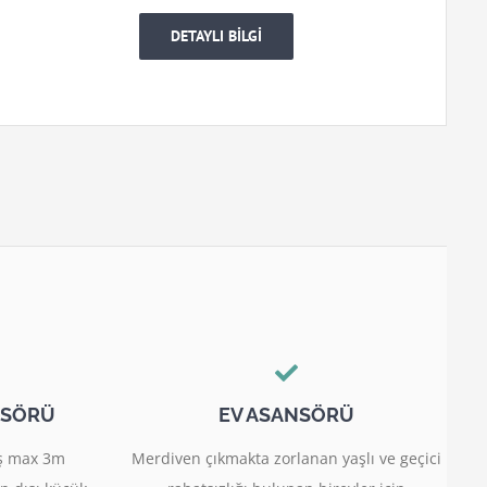
DETAYLI BİLGİ
NSÖRÜ
EV ASANSÖRÜ
miş max 3m
Merdiven çıkmakta zorlanan yaşlı ve geçici