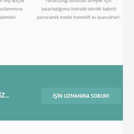
n dışı küçük
rahatsızlığı bulunan bireyler için
 kullanımına
tasarladığımız hidrolik tahrikli kabinli
stemleri.
panoramik model homelift ev asansörleri.
İZ…
İŞIN UZMANINA SORUN!