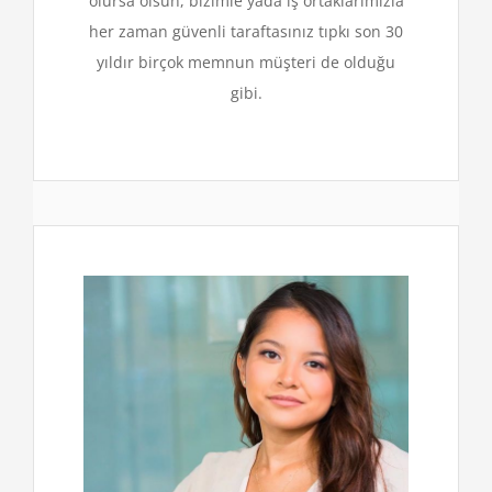
olursa olsun, bizimle yada iş ortaklarımızla
her zaman güvenli taraftasınız tıpkı son 30
yıldır birçok memnun müşteri de olduğu
gibi.