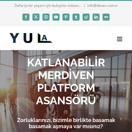
Skip
Daha iyi bir yaşam için buluşma noktası...
|
info@devas.com.tr
to
Facebook
X
Instagram
YouTube
Pinterest
Tumblr
Reddit
LinkedIn
Flickr
content
KATLANABİLİR
MERDİVEN
PLATFORM
ASANSÖRÜ
Zorluklarınızı, bizimle birlikte basamak
basamak aşmaya var mısınız?