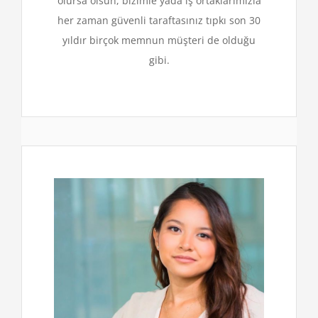
olursa olsun, bizimle yada iş ortaklarımızla
her zaman güvenli taraftasınız tıpkı son 30
yıldır birçok memnun müşteri de olduğu
gibi.