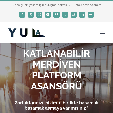
Skip
Daha iyi bir yaşam için buluşma noktası...
|
info@devas.com.tr
to
Facebook
X
Instagram
YouTube
Pinterest
Tumblr
Reddit
LinkedIn
Flickr
content
KATLANABİLİR
MERDİVEN
PLATFORM
ASANSÖRÜ
Zorluklarınızı, bizimle birlikte basamak
basamak aşmaya var mısınız?