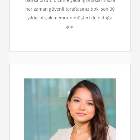
olursa olsun, bizimle yada iş ortaklarımızla
her zaman güvenli taraftasınız tıpkı son 30
yıldır birçok memnun müşteri de olduğu
gibi.