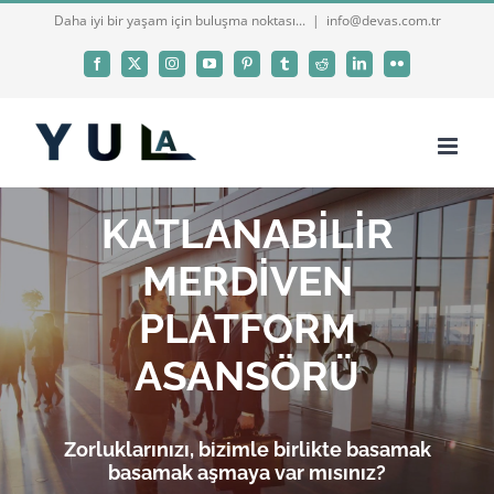
Skip
Daha iyi bir yaşam için buluşma noktası...
|
info@devas.com.tr
to
Facebook
X
Instagram
YouTube
Pinterest
Tumblr
Reddit
LinkedIn
Flickr
content
KATLANABİLİR
MERDİVEN
PLATFORM
ASANSÖRÜ
Zorluklarınızı, bizimle birlikte basamak
basamak aşmaya var mısınız?