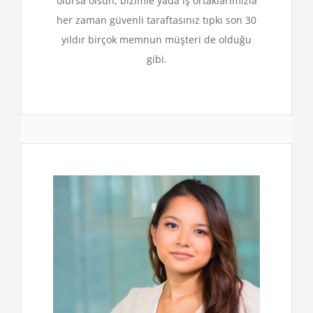
olursa olsun, bizimle yada iş ortaklarımızla
her zaman güvenli taraftasınız tıpkı son 30
yıldır birçok memnun müşteri de olduğu
gibi.