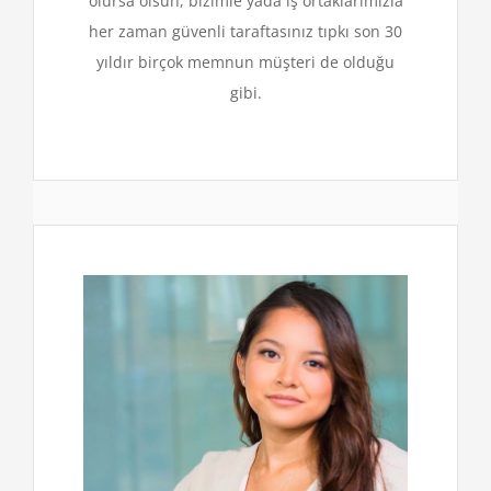
olursa olsun, bizimle yada iş ortaklarımızla
her zaman güvenli taraftasınız tıpkı son 30
yıldır birçok memnun müşteri de olduğu
gibi.