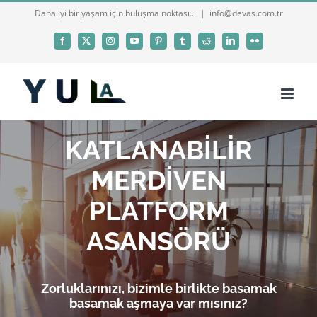
Skip
Daha iyi bir yaşam için buluşma noktası...
|
info@devas.com.tr
to
Facebook
X
Instagram
YouTube
Pinterest
Tumblr
Reddit
LinkedIn
Flickr
content
KATLANABİLİR
MERDİVEN
PLATFORM
ASANSÖRÜ
Zorluklarınızı, bizimle birlikte basamak
basamak aşmaya var mısınız?