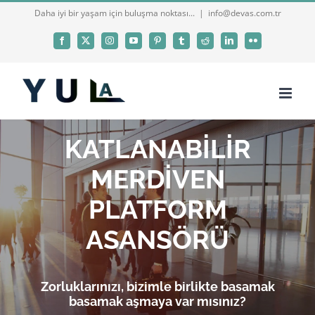
Skip
Daha iyi bir yaşam için buluşma noktası...
|
info@devas.com.tr
to
Facebook
X
Instagram
YouTube
Pinterest
Tumblr
Reddit
LinkedIn
Flickr
content
KATLANABİLİR
MERDİVEN
PLATFORM
ASANSÖRÜ
Zorluklarınızı, bizimle birlikte basamak
basamak aşmaya var mısınız?