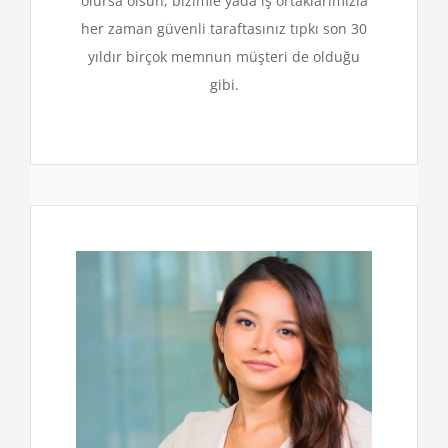
olursa olsun, bizimle yada iş ortaklarımızla
her zaman güvenli taraftasınız tıpkı son 30
yıldır birçok memnun müşteri de olduğu
gibi.