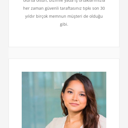
olursa olsun, bizimle yada iş ortaklarımızla
her zaman güvenli taraftasınız tıpkı son 30
yıldır birçok memnun müşteri de olduğu
gibi.