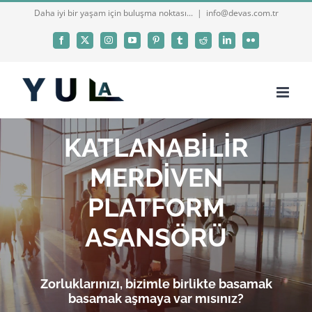
Skip
Daha iyi bir yaşam için buluşma noktası...
|
info@devas.com.tr
to
Facebook
X
Instagram
YouTube
Pinterest
Tumblr
Reddit
LinkedIn
Flickr
content
KATLANABİLİR
MERDİVEN
PLATFORM
ASANSÖRÜ
Zorluklarınızı, bizimle birlikte basamak
basamak aşmaya var mısınız?