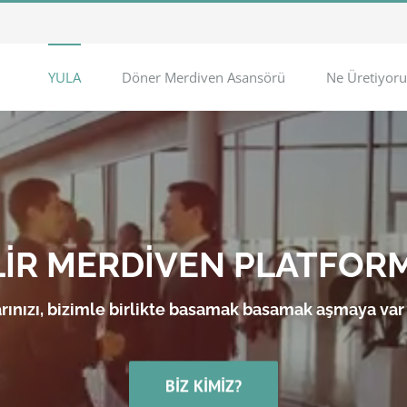
YULA
Döner Merdiven Asansörü
Ne Üretiyoru
LİR MERDİVEN PLATFOR
rınızı, bizimle birlikte basamak basamak aşmaya var
BIZ KIMIZ?