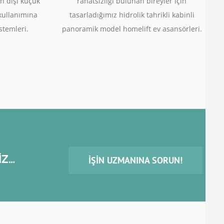
n dışı küçük
rahatsızlığı bulunan bireyler için
 kullanımına
tasarladığımız hidrolik tahrikli kabinli
stemleri.
panoramik model homelift ev asansörleri.
İZ…
İŞIN UZMANINA SORUN!