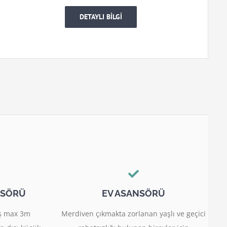
DETAYLI BİLGİ
NSÖRÜ
EV ASANSÖRÜ
miş max 3m
Merdiven çıkmakta zorlanan yaşlı ve geçici