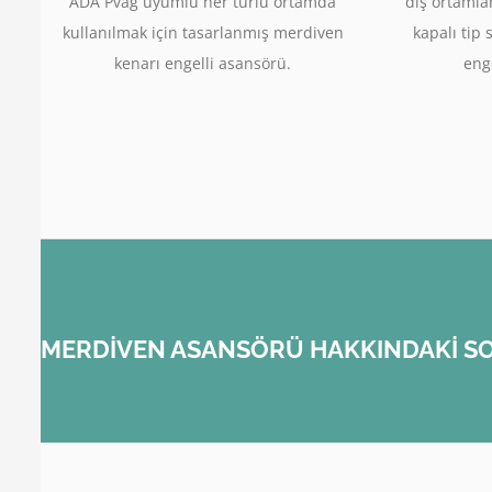
ADA Pvag uyumlu her türlü ortamda
dış ortamla
kullanılmak için tasarlanmış merdiven
kapalı tip 
kenarı engelli asansörü.
enge
MERDİVEN ASANSÖRÜ HAKKINDAKİ SO