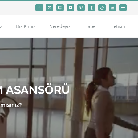
Facebook
X
Instagram
YouTube
Pinterest
Tumblr
Reddit
LinkedIn
Flickr
z
Biz Kimiz
Neredeyiz
Haber
İletişim
M ASANSÖRÜ
 mısınız?