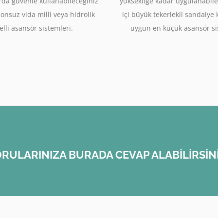
rda güvenle kullanabileceğiniz
yüksekliğe kadar uygulanabile
sonsuz vida milli veya hidrolik
içi büyük tekerlekli sandalye
lli asansör sistemleri.
uygun en küçük asansör si
RULARINIZA BURADA CEVAP ALABİLİRSİN