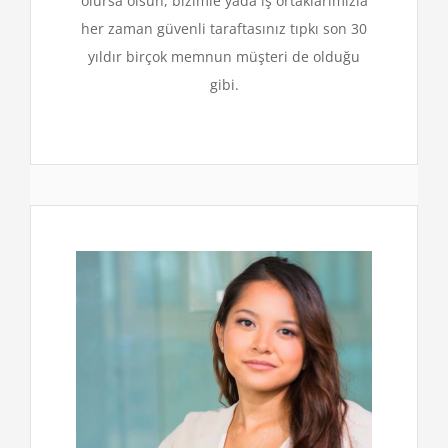
olursa olsun, bizimle yada iş ortaklarımızla
her zaman güvenli taraftasınız tıpkı son 30
yıldır birçok memnun müşteri de olduğu
gibi.