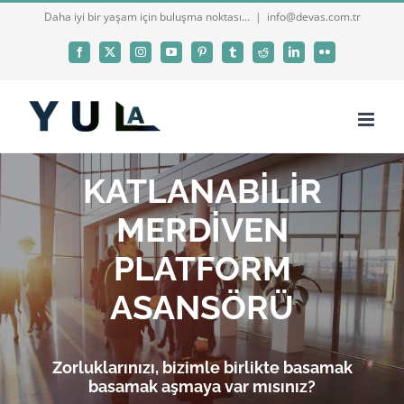
Skip
Daha iyi bir yaşam için buluşma noktası...
|
info@devas.com.tr
to
Facebook
X
Instagram
YouTube
Pinterest
Tumblr
Reddit
LinkedIn
Flickr
content
KATLANABİLİR
MERDİVEN
PLATFORM
ASANSÖRÜ
Zorluklarınızı, bizimle birlikte basamak
basamak aşmaya var mısınız?