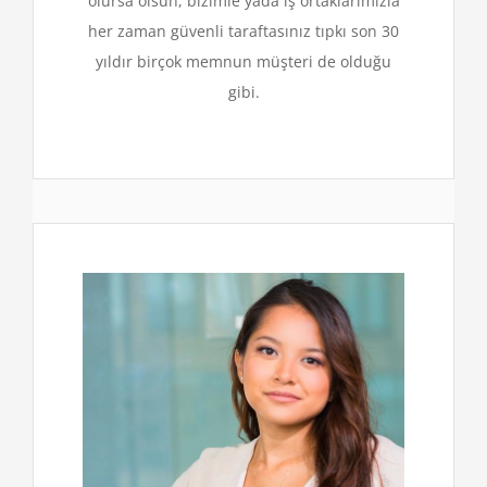
olursa olsun, bizimle yada iş ortaklarımızla
her zaman güvenli taraftasınız tıpkı son 30
yıldır birçok memnun müşteri de olduğu
gibi.