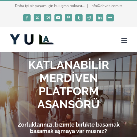
Skip
Daha iyi bir yaşam için buluşma noktası...
|
info@devas.com.tr
to
Facebook
X
Instagram
YouTube
Pinterest
Tumblr
Reddit
LinkedIn
Flickr
content
KATLANABİLİR
MERDİVEN
PLATFORM
ASANSÖRÜ
Zorluklarınızı, bizimle birlikte basamak
basamak aşmaya var mısınız?