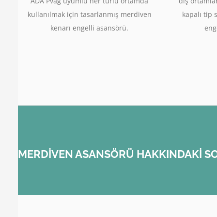
ADA Pvag uyumlu her türlü ortamda
dış ortamla
kullanılmak için tasarlanmış merdiven
kapalı tip 
kenarı engelli asansörü.
enge
MERDİVEN ASANSÖRÜ HAKKINDAKİ SO