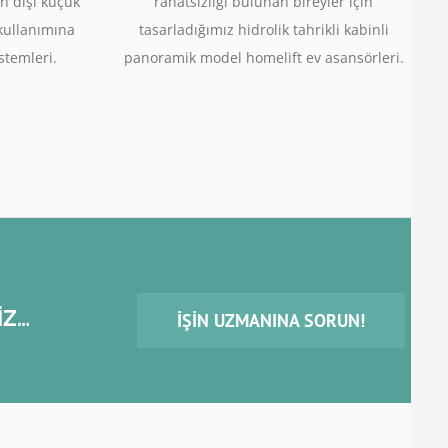
n dışı küçük
rahatsızlığı bulunan bireyler için
 kullanımına
tasarladığımız hidrolik tahrikli kabinli
stemleri.
panoramik model homelift ev asansörleri.
İZ…
İŞIN UZMANINA SORUN!