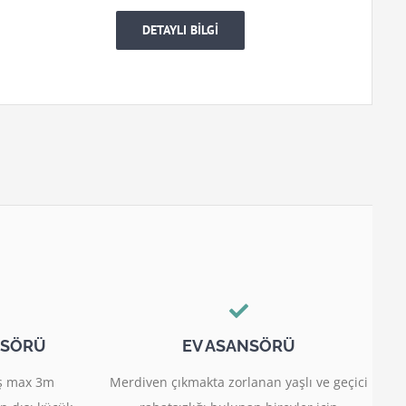
DETAYLI BİLGİ
NSÖRÜ
EV ASANSÖRÜ
miş max 3m
Merdiven çıkmakta zorlanan yaşlı ve geçici