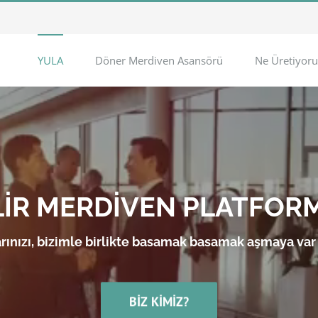
YULA
Döner Merdiven Asansörü
Ne Üretiyoru
LİR MERDİVEN PLATFOR
rınızı, bizimle birlikte basamak basamak aşmaya var
BIZ KIMIZ?