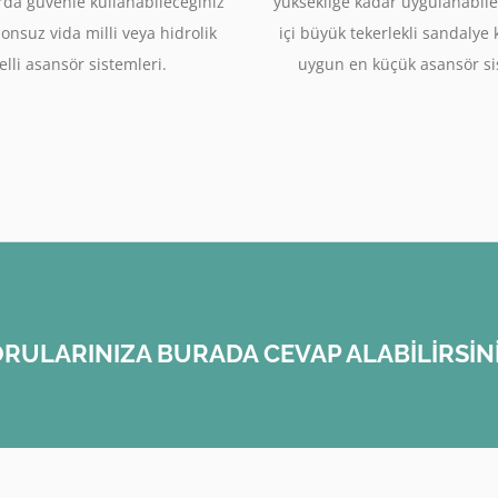
rda güvenle kullanabileceğiniz
yüksekliğe kadar uygulanabile
sonsuz vida milli veya hidrolik
içi büyük tekerlekli sandalye
lli asansör sistemleri.
uygun en küçük asansör si
RULARINIZA BURADA CEVAP ALABİLİRSİN