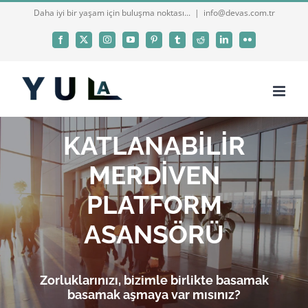
Skip
Daha iyi bir yaşam için buluşma noktası...
|
info@devas.com.tr
to
Facebook
X
Instagram
YouTube
Pinterest
Tumblr
Reddit
LinkedIn
Flickr
content
KATLANABİLİR
MERDİVEN
PLATFORM
ASANSÖRÜ
Zorluklarınızı, bizimle birlikte basamak
basamak aşmaya var mısınız?