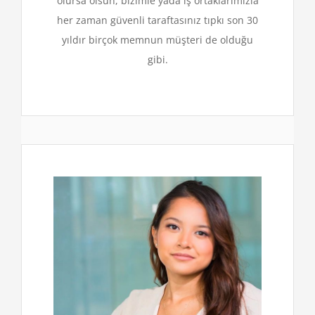
olursa olsun, bizimle yada iş ortaklarımızla
her zaman güvenli taraftasınız tıpkı son 30
yıldır birçok memnun müşteri de olduğu
gibi.