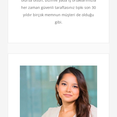
olursa olsun, bizimle yada iş ortaklarımızla
her zaman güvenli taraftasınız tıpkı son 30
yıldır birçok memnun müşteri de olduğu
gibi.