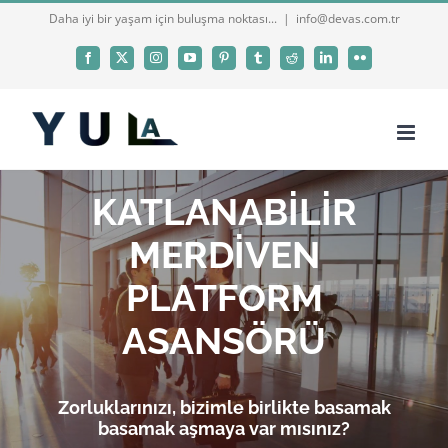
Skip
Daha iyi bir yaşam için buluşma noktası...
|
info@devas.com.tr
to
Facebook
X
Instagram
YouTube
Pinterest
Tumblr
Reddit
LinkedIn
Flickr
content
KATLANABİLİR
MERDİVEN
PLATFORM
ASANSÖRÜ
Zorluklarınızı, bizimle birlikte basamak
basamak aşmaya var mısınız?