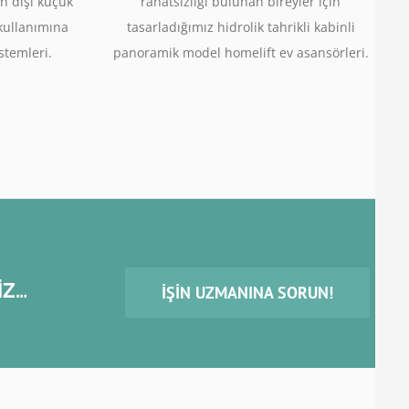
n dışı küçük
rahatsızlığı bulunan bireyler için
 kullanımına
tasarladığımız hidrolik tahrikli kabinli
stemleri.
panoramik model homelift ev asansörleri.
İZ…
İŞIN UZMANINA SORUN!