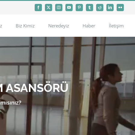
Facebook
X
Instagram
YouTube
Pinterest
Tumblr
Reddit
LinkedIn
Flickr
z
Biz Kimiz
Neredeyiz
Haber
İletişim
M ASANSÖRÜ
 mısınız?