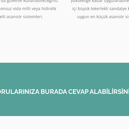
rda güvenle kullanabileceğiniz
yüksekliğe kadar uygulanabile
sonsuz vida milli veya hidrolik
içi büyük tekerlekli sandalye
lli asansör sistemleri.
uygun en küçük asansör si
RULARINIZA BURADA CEVAP ALABİLİRSİN