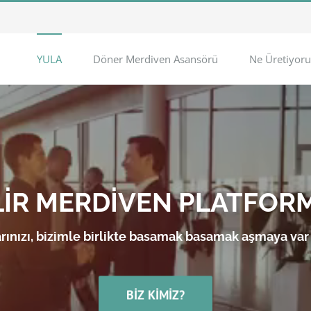
YULA
Döner Merdiven Asansörü
Ne Üretiyoru
LİR MERDİVEN PLATFOR
rınızı, bizimle birlikte basamak basamak aşmaya var
BIZ KIMIZ?