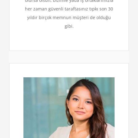
olursa olsun, bizimle yada iş ortaklarımızla
her zaman güvenli taraftasınız tıpkı son 30
yıldır birçok memnun müşteri de olduğu
gibi.