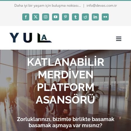
Skip
Daha iyi bir yaşam için buluşma noktası...
|
info@devas.com.tr
to
Facebook
X
Instagram
YouTube
Pinterest
Tumblr
Reddit
LinkedIn
Flickr
content
KATLANABİLİR
MERDİVEN
PLATFORM
ASANSÖRÜ
Zorluklarınızı, bizimle birlikte basamak
basamak aşmaya var mısınız?