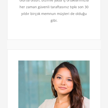
olursa olsun, bizimle yada iş ortaklarımızla
her zaman güvenli taraftasınız tıpkı son 30
yıldır birçok memnun müşteri de olduğu
gibi.