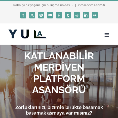
Skip
Daha iyi bir yaşam için buluşma noktası...
|
info@devas.com.tr
to
Facebook
X
Instagram
YouTube
Pinterest
Tumblr
Reddit
LinkedIn
Flickr
content
KATLANABİLİR
MERDİVEN
PLATFORM
ASANSÖRÜ
Zorluklarınızı, bizimle birlikte basamak
basamak aşmaya var mısınız?