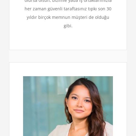
olursa olsun, bizimle yada iş ortaklarımızla
her zaman güvenli taraftasınız tıpkı son 30
yıldır birçok memnun müşteri de olduğu
gibi.