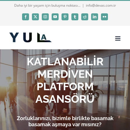
Skip
Daha iyi bir yaşam için buluşma noktası...
|
info@devas.com.tr
to
Facebook
X
Instagram
YouTube
Pinterest
Tumblr
Reddit
LinkedIn
Flickr
content
KATLANABİLİR
MERDİVEN
PLATFORM
ASANSÖRÜ
Zorluklarınızı, bizimle birlikte basamak
basamak aşmaya var mısınız?