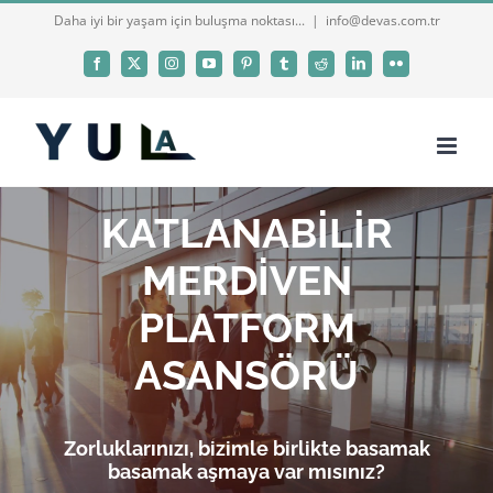
Skip
Daha iyi bir yaşam için buluşma noktası...
|
info@devas.com.tr
to
Facebook
X
Instagram
YouTube
Pinterest
Tumblr
Reddit
LinkedIn
Flickr
content
KATLANABİLİR
MERDİVEN
PLATFORM
ASANSÖRÜ
Zorluklarınızı, bizimle birlikte basamak
basamak aşmaya var mısınız?