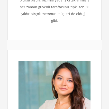
olursa olsun, bizimle yada iş ortaklarımızla
her zaman güvenli taraftasınız tıpkı son 30
yıldır birçok memnun müşteri de olduğu
gibi.