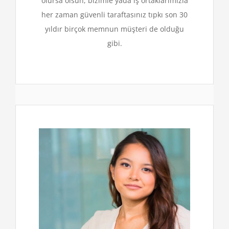
olursa olsun, bizimle yada iş ortaklarımızla
her zaman güvenli taraftasınız tıpkı son 30
yıldır birçok memnun müşteri de olduğu
gibi.