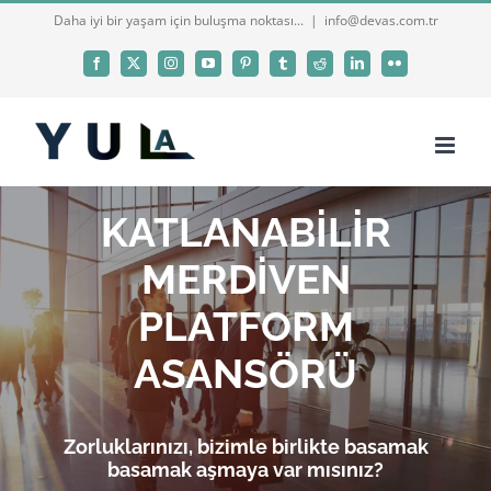
Skip
Daha iyi bir yaşam için buluşma noktası...
|
info@devas.com.tr
to
Facebook
X
Instagram
YouTube
Pinterest
Tumblr
Reddit
LinkedIn
Flickr
content
KATLANABİLİR
MERDİVEN
PLATFORM
ASANSÖRÜ
Zorluklarınızı, bizimle birlikte basamak
basamak aşmaya var mısınız?