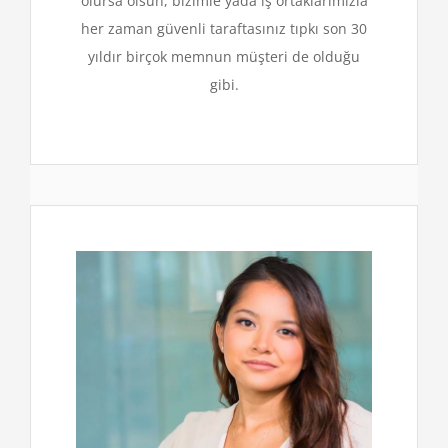
olursa olsun, bizimle yada iş ortaklarımızla
her zaman güvenli taraftasınız tıpkı son 30
yıldır birçok memnun müşteri de olduğu
gibi.