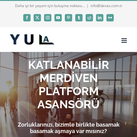
Skip
Daha iyi bir yaşam için buluşma noktası...
|
info@devas.com.tr
to
Facebook
X
Instagram
YouTube
Pinterest
Tumblr
Reddit
LinkedIn
Flickr
content
KATLANABİLİR
MERDİVEN
PLATFORM
ASANSÖRÜ
Zorluklarınızı, bizimle birlikte basamak
basamak aşmaya var mısınız?