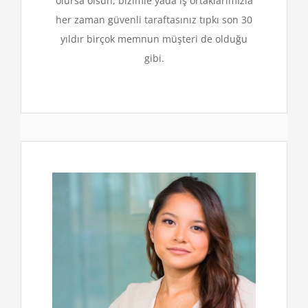
olursa olsun, bizimle yada iş ortaklarımızla
her zaman güvenli taraftasınız tıpkı son 30
yıldır birçok memnun müşteri de olduğu
gibi.