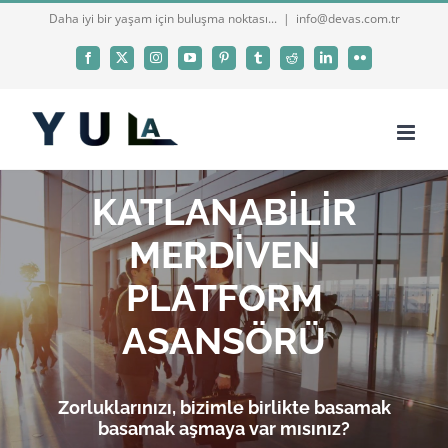
Skip
Daha iyi bir yaşam için buluşma noktası...
|
info@devas.com.tr
to
Facebook
X
Instagram
YouTube
Pinterest
Tumblr
Reddit
LinkedIn
Flickr
content
KATLANABİLİR
MERDİVEN
PLATFORM
ASANSÖRÜ
Zorluklarınızı, bizimle birlikte basamak
basamak aşmaya var mısınız?