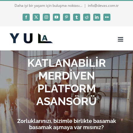
Skip
Daha iyi bir yaşam için buluşma noktası...
|
info@devas.com.tr
to
Facebook
X
Instagram
YouTube
Pinterest
Tumblr
Reddit
LinkedIn
Flickr
content
KATLANABİLİR
MERDİVEN
PLATFORM
ASANSÖRÜ
Zorluklarınızı, bizimle birlikte basamak
basamak aşmaya var mısınız?