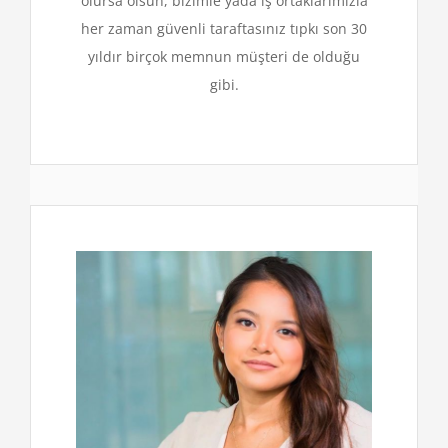
olursa olsun, bizimle yada iş ortaklarımızla
her zaman güvenli taraftasınız tıpkı son 30
yıldır birçok memnun müşteri de olduğu
gibi.