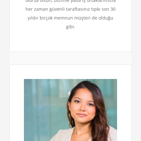
olursa olsun, bizimle yada iş ortaklarımızla
her zaman güvenli taraftasınız tıpkı son 30
yıldır birçok memnun müşteri de olduğu
gibi.