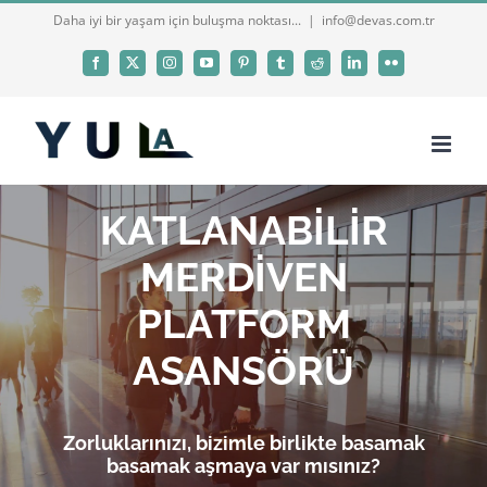
Skip
Daha iyi bir yaşam için buluşma noktası...
|
info@devas.com.tr
to
Facebook
X
Instagram
YouTube
Pinterest
Tumblr
Reddit
LinkedIn
Flickr
content
KATLANABİLİR
MERDİVEN
PLATFORM
ASANSÖRÜ
Zorluklarınızı, bizimle birlikte basamak
basamak aşmaya var mısınız?