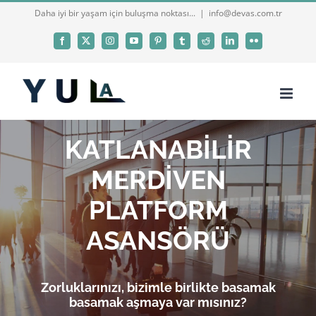
Skip
Daha iyi bir yaşam için buluşma noktası...
|
info@devas.com.tr
to
Facebook
X
Instagram
YouTube
Pinterest
Tumblr
Reddit
LinkedIn
Flickr
content
KATLANABİLİR
MERDİVEN
PLATFORM
ASANSÖRÜ
Zorluklarınızı, bizimle birlikte basamak
basamak aşmaya var mısınız?