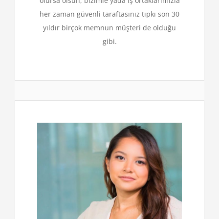
olursa olsun, bizimle yada iş ortaklarımızla
her zaman güvenli taraftasınız tıpkı son 30
yıldır birçok memnun müşteri de olduğu
gibi.