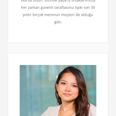
olursa olsun, bizimle yada iş ortaklarımızla
her zaman güvenli taraftasınız tıpkı son 30
yıldır birçok memnun müşteri de olduğu
gibi.