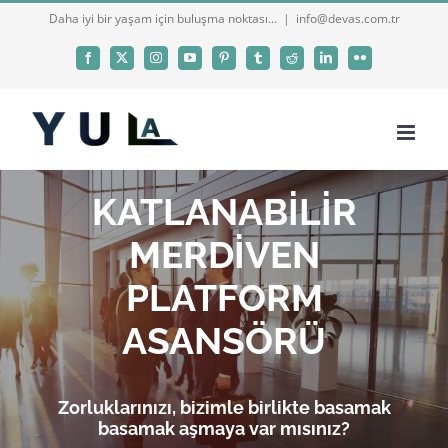
Skip
Daha iyi bir yaşam için buluşma noktası...
|
info@devas.com.tr
to
Facebook
X
Instagram
YouTube
Pinterest
Tumblr
Reddit
LinkedIn
Flickr
content
KATLANABİLİR
MERDİVEN
PLATFORM
ASANSÖRÜ
Zorluklarınızı, bizimle birlikte basamak
basamak aşmaya var mısınız?