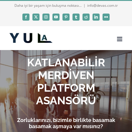
Skip
Daha iyi bir yaşam için buluşma noktası...
|
info@devas.com.tr
to
Facebook
X
Instagram
YouTube
Pinterest
Tumblr
Reddit
LinkedIn
Flickr
content
KATLANABİLİR
MERDİVEN
PLATFORM
ASANSÖRÜ
Zorluklarınızı, bizimle birlikte basamak
basamak aşmaya var mısınız?