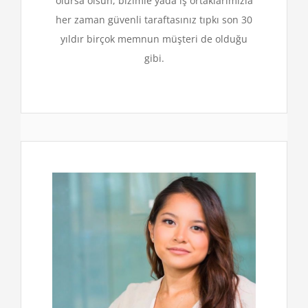
olursa olsun, bizimle yada iş ortaklarımızla
her zaman güvenli taraftasınız tıpkı son 30
yıldır birçok memnun müşteri de olduğu
gibi.