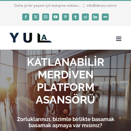
Skip
Daha iyi bir yaşam için buluşma noktası...
|
info@devas.com.tr
to
Facebook
X
Instagram
YouTube
Pinterest
Tumblr
Reddit
LinkedIn
Flickr
content
KATLANABİLİR
MERDİVEN
PLATFORM
ASANSÖRÜ
Zorluklarınızı, bizimle birlikte basamak
basamak aşmaya var mısınız?