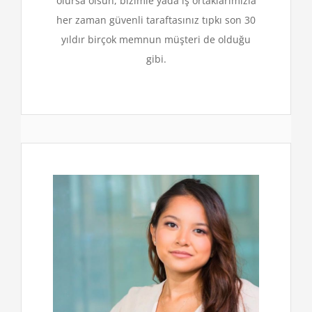
olursa olsun, bizimle yada iş ortaklarımızla
her zaman güvenli taraftasınız tıpkı son 30
yıldır birçok memnun müşteri de olduğu
gibi.