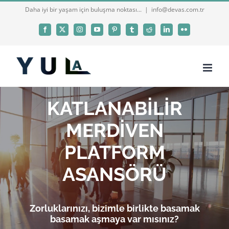
Skip
Daha iyi bir yaşam için buluşma noktası...
|
info@devas.com.tr
to
Facebook
X
Instagram
YouTube
Pinterest
Tumblr
Reddit
LinkedIn
Flickr
content
KATLANABİLİR
MERDİVEN
PLATFORM
ASANSÖRÜ
Zorluklarınızı, bizimle birlikte basamak
basamak aşmaya var mısınız?