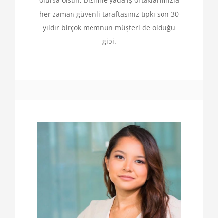
olursa olsun, bizimle yada iş ortaklarımızla
her zaman güvenli taraftasınız tıpkı son 30
yıldır birçok memnun müşteri de olduğu
gibi.