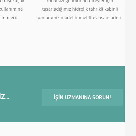
n dışı küçük
rahatsızlığı bulunan bireyler için
 kullanımına
tasarladığımız hidrolik tahrikli kabinli
stemleri.
panoramik model homelift ev asansörleri.
İZ…
İŞIN UZMANINA SORUN!