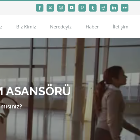
Facebook
X
Instagram
YouTube
Pinterest
Tumblr
Reddit
LinkedIn
Flickr
z
Biz Kimiz
Neredeyiz
Haber
İletişim
M ASANSÖRÜ
 mısınız?