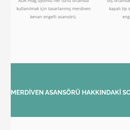
ADA Pvag uyumlu her türlü ortamda
dış ortamla
kullanılmak için tasarlanmış merdiven
kapalı tip 
kenarı engelli asansörü.
enge
MERDİVEN ASANSÖRÜ HAKKINDAKİ SO