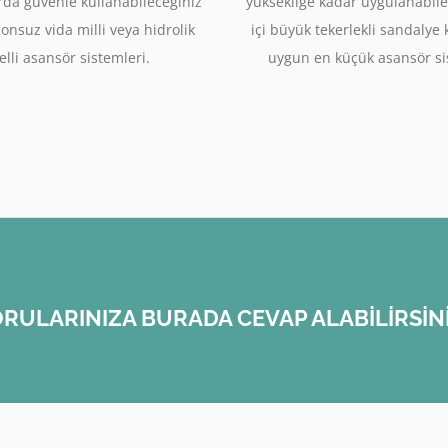
rda güvenle kullanabileceğiniz
yüksekliğe kadar uygulanabile
sonsuz vida milli veya hidrolik
içi büyük tekerlekli sandalye
lli asansör sistemleri.
uygun en küçük asansör si
RULARINIZA BURADA CEVAP ALABİLİRSİN