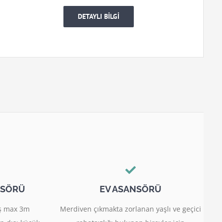
DETAYLI BİLGİ
NSÖRÜ
EV ASANSÖRÜ
miş max 3m
Merdiven çıkmakta zorlanan yaşlı ve geçici