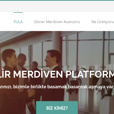
YULA
Döner Merdiven Asansörü
Ne Üretiyoru
LİR MERDİVEN PLATFOR
rınızı, bizimle birlikte basamak basamak aşmaya var
BIZ KIMIZ?