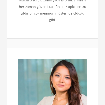
olursa olsun, bizimle yada iş ortaklarımızla
her zaman güvenli taraftasınız tıpkı son 30
yıldır birçok memnun müşteri de olduğu
gibi.