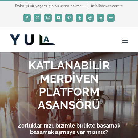
Skip
Daha iyi bir yaşam için buluşma noktası...
|
info@devas.com.tr
to
Facebook
X
Instagram
YouTube
Pinterest
Tumblr
Reddit
LinkedIn
Flickr
content
KATLANABİLİR
MERDİVEN
PLATFORM
ASANSÖRÜ
Zorluklarınızı, bizimle birlikte basamak
basamak aşmaya var mısınız?