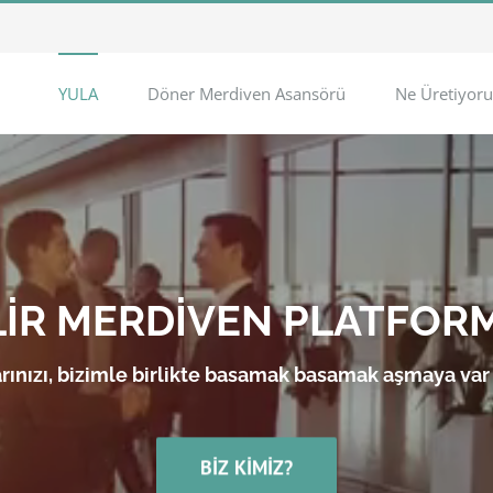
YULA
Döner Merdiven Asansörü
Ne Üretiyoru
LİR MERDİVEN PLATFOR
rınızı, bizimle birlikte basamak basamak aşmaya var
BIZ KIMIZ?