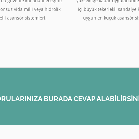
rda güvenle kullanabileceğiniz
yüksekliğe kadar uygulanabile
sonsuz vida milli veya hidrolik
içi büyük tekerlekli sandalye
lli asansör sistemleri.
uygun en küçük asansör si
RULARINIZA BURADA CEVAP ALABİLİRSİN