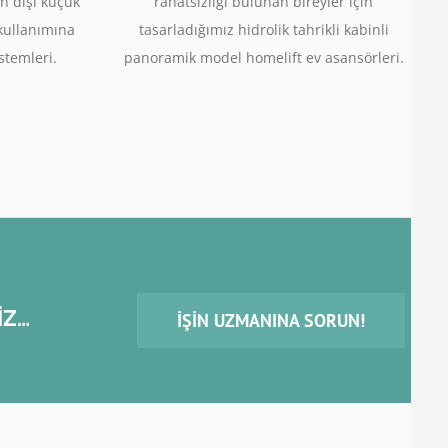
n dışı küçük
rahatsızlığı bulunan bireyler için
 kullanımına
tasarladığımız hidrolik tahrikli kabinli
stemleri.
panoramik model homelift ev asansörleri.
İZ…
İŞIN UZMANINA SORUN!