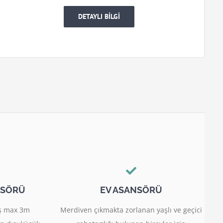
DETAYLI BİLGİ
NSÖRÜ
EV ASANSÖRÜ
miş max 3m
Merdiven çıkmakta zorlanan yaşlı ve geçici