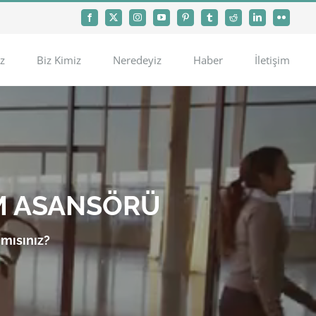
Facebook
X
Instagram
YouTube
Pinterest
Tumblr
Reddit
LinkedIn
Flickr
z
Biz Kimiz
Neredeyiz
Haber
İletişim
M ASANSÖRÜ
 mısınız?