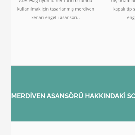
ADA Pvag uyumlu her türlü ortamda
dış ortamla
kullanılmak için tasarlanmış merdiven
kapalı tip 
kenarı engelli asansörü.
enge
MERDİVEN ASANSÖRÜ HAKKINDAKİ SO