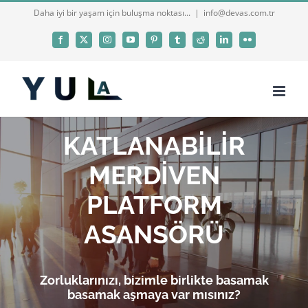
Skip
Daha iyi bir yaşam için buluşma noktası...
|
info@devas.com.tr
to
Facebook
X
Instagram
YouTube
Pinterest
Tumblr
Reddit
LinkedIn
Flickr
content
KATLANABİLİR
MERDİVEN
PLATFORM
ASANSÖRÜ
Zorluklarınızı, bizimle birlikte basamak
basamak aşmaya var mısınız?