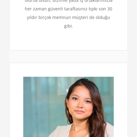
olursa olsun, bizimle yada iş ortaklarımızla
her zaman güvenli taraftasınız tıpkı son 30
yıldır birçok memnun müşteri de olduğu
gibi.