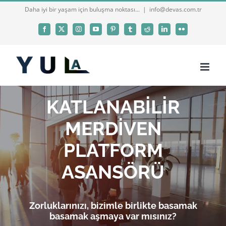
Skip
Daha iyi bir yaşam için buluşma noktası...
|
info@devas.com.tr
to
Facebook
X
Instagram
YouTube
Pinterest
Tumblr
Reddit
LinkedIn
Flickr
content
KATLANABİLİR
MERDİVEN
PLATFORM
ASANSÖRÜ
Zorluklarınızı, bizimle birlikte basamak
basamak aşmaya var mısınız?