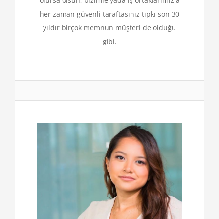
olursa olsun, bizimle yada iş ortaklarımızla
her zaman güvenli taraftasınız tıpkı son 30
yıldır birçok memnun müşteri de olduğu
gibi.