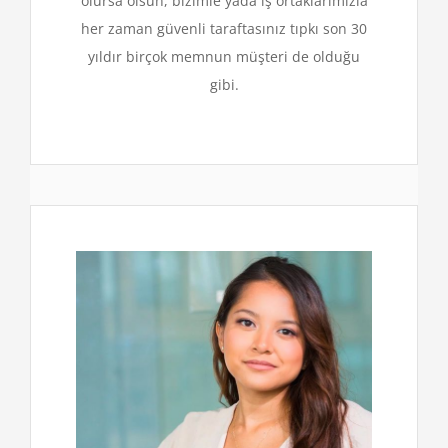
olursa olsun, bizimle yada iş ortaklarımızla
her zaman güvenli taraftasınız tıpkı son 30
yıldır birçok memnun müşteri de olduğu
gibi.