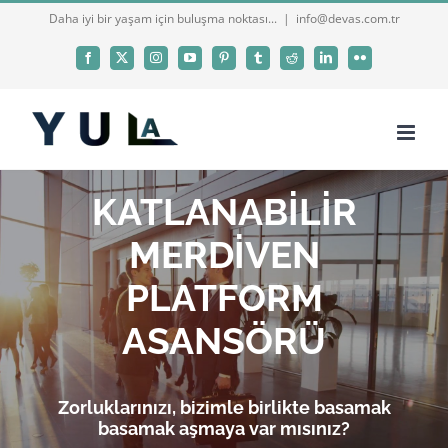
Skip
Daha iyi bir yaşam için buluşma noktası...
|
info@devas.com.tr
to
Facebook
X
Instagram
YouTube
Pinterest
Tumblr
Reddit
LinkedIn
Flickr
content
KATLANABİLİR
MERDİVEN
PLATFORM
ASANSÖRÜ
Zorluklarınızı, bizimle birlikte basamak
basamak aşmaya var mısınız?