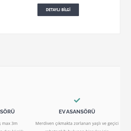
DETAYLI BİLGİ
NSÖRÜ
EV ASANSÖRÜ
miş max 3m
Merdiven çıkmakta zorlanan yaşlı ve geçici