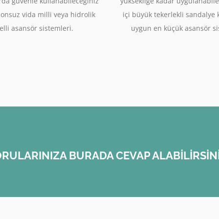
rda güvenle kullanabileceğiniz
yüksekliğe kadar uygulanabile
sonsuz vida milli veya hidrolik
içi büyük tekerlekli sandalye
lli asansör sistemleri.
uygun en küçük asansör si
RULARINIZA BURADA CEVAP ALABİLİRSİN