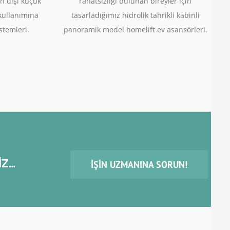
n dışı küçük
rahatsızlığı bulunan bireyler için
 kullanımına
tasarladığımız hidrolik tahrikli kabinli
stemleri.
panoramik model homelift ev asansörleri.
İZ…
İŞIN UZMANINA SORUN!