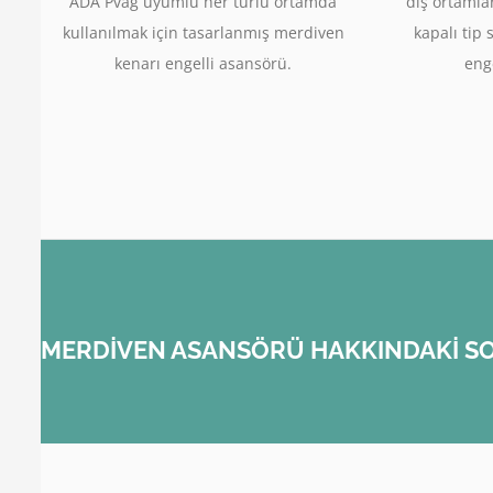
ADA Pvag uyumlu her türlü ortamda
dış ortamla
kullanılmak için tasarlanmış merdiven
kapalı tip 
kenarı engelli asansörü.
enge
MERDİVEN ASANSÖRÜ HAKKINDAKİ SO