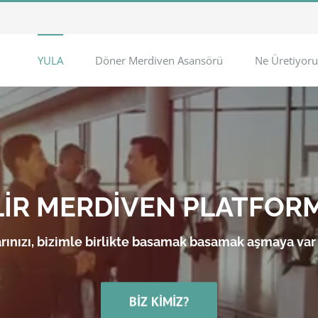
YULA
Döner Merdiven Asansörü
Ne Üretiyoru
LİR MERDİVEN PLATFOR
rınızı, bizimle birlikte basamak basamak aşmaya var
BIZ KIMIZ?