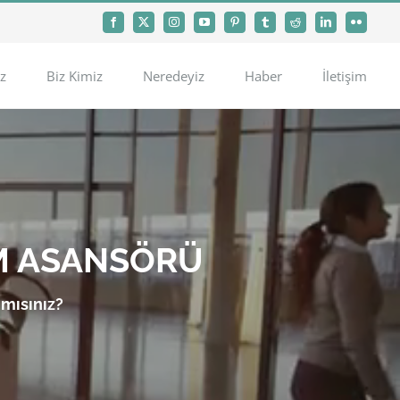
Facebook
X
Instagram
YouTube
Pinterest
Tumblr
Reddit
LinkedIn
Flickr
z
Biz Kimiz
Neredeyiz
Haber
İletişim
M ASANSÖRÜ
 mısınız?